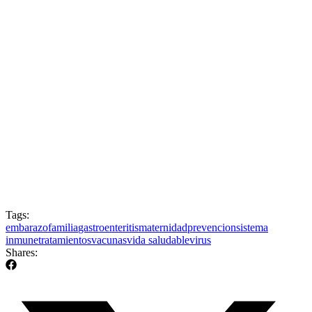
Tags:
embarazo
familia
gastroenteritis
maternidad
prevencion
sistema
inmune
tratamientos
vacunas
vida saludable
virus
Shares: