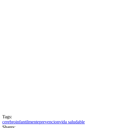
Tags:
cerebro
infantil
mente
prevencion
vida saludable
Shares: