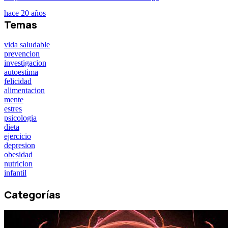
hace 20 años
Temas
vida saludable
prevencion
investigacion
autoestima
felicidad
alimentacion
mente
estres
psicologia
dieta
ejercicio
depresion
obesidad
nutricion
infantil
Categorías