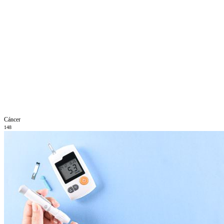
Cáncer
148