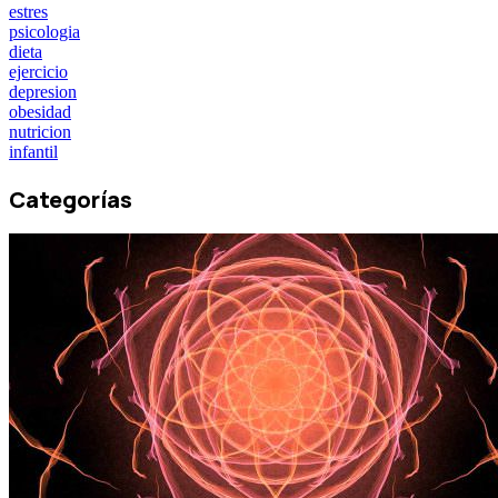
estres
psicologia
dieta
ejercicio
depresion
obesidad
nutricion
infantil
Categorías