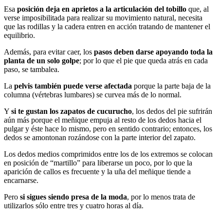
Esa
posición deja en aprietos a la articulación del tobillo
que, al
verse imposibilitada para realizar su movimiento natural, necesita
que las rodillas y la cadera entren en acción tratando de mantener el
equilibrio.
Además, para evitar caer, los
pasos deben darse apoyando toda la
planta de un solo golpe
; por lo que el pie que queda atrás en cada
paso, se tambalea.
La
pelvis también puede verse afectada
porque la parte baja de la
columna (vértebras lumbares) se curvea más de lo normal.
Y
si te gustan los zapatos de cucurucho
, los dedos del pie sufrirán
aún más porque el meñique empuja al resto de los dedos hacia el
pulgar y éste hace lo mismo, pero en sentido contrario; entonces, los
dedos se amontonan rozándose con la parte interior del zapato.
Los dedos medios comprimidos entre los de los extremos se colocan
en posición de “martillo” para liberarse un poco, por lo que la
aparición de callos es frecuente y la uña del meñique tiende a
encarnarse.
Pero
si sigues siendo presa de la moda
, por lo menos trata de
utilizarlos sólo entre tres y cuatro horas al día.