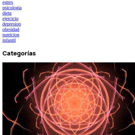
estres
psicologia
dieta
ejercicio
depresion
obesidad
nutricion
infantil
Categorías