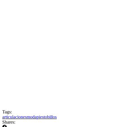
Tags:
articulaciones
moda
pies
tobillos
Shares: