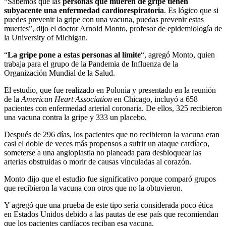
“Sabemos que las
personas que mueren de gripe tienen
subyacente una enfermedad cardiorespiratoria
. Es lógico que si
puedes prevenir la gripe con una vacuna, puedas prevenir estas
muertes”, dijo el doctor Arnold Monto, profesor de epidemiología de
la University of Michigan.
“
La gripe pone a estas personas al límite
“, agregó Monto, quien
trabaja para el grupo de la Pandemia de Influenza de la
Organización Mundial de la Salud.
El estudio, que fue realizado en Polonia y presentado en la reunión
de la
American Heart Association
en Chicago, incluyó a 658
pacientes con enfermedad arterial coronaria. De ellos, 325 recibieron
una vacuna contra la gripe y 333 un placebo.
Después de 296 días, los pacientes que no recibieron la vacuna eran
casi el doble de veces más propensos a sufrir un ataque cardíaco,
someterse a una angioplastia no planeada para desbloquear las
arterias obstruidas o morir de causas vinculadas al corazón.
Monto dijo que el estudio fue significativo porque comparó grupos
que recibieron la vacuna con otros que no la obtuvieron.
Y agregó que una prueba de este tipo sería considerada poco ética
en Estados Unidos debido a las pautas de ese país que recomiendan
que los pacientes cardíacos reciban esa vacuna.