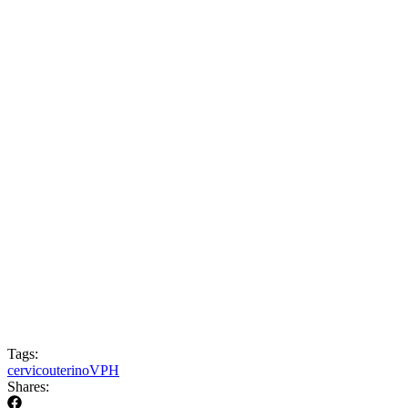
Tags:
cervicouterino
VPH
Shares: