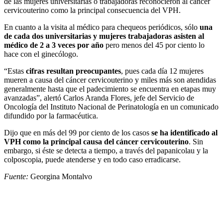
de las mujeres universitarias o trabajadoras reconocieron al cáncer
cervicouterino como la principal consecuencia del VPH.
En cuanto a la visita al médico para chequeos periódicos, sólo
una
de cada dos universitarias y mujeres trabajadoras asisten al
médico de 2 a 3 veces por año
pero menos del 45 por ciento lo
hace con el ginecólogo.
“Estas
cifras resultan preocupantes
, pues cada día 12 mujeres
mueren a causa del cáncer cervicouterino y miles más son atendidas
generalmente hasta que el padecimiento se encuentra en etapas muy
avanzadas”, alertó Carlos Aranda Flores, jefe del Servicio de
Oncología del Instituto Nacional de Perinatología en un comunicado
difundido por la farmacéutica.
Dijo que en más del 99 por ciento de los casos
se ha identificado al
VPH como la principal causa del cáncer cervicouterino
. Sin
embargo, si éste se detecta a tiempo, a través del papanicolau y la
colposcopia, puede atenderse y en todo caso erradicarse.
Fuente:
Georgina Montalvo