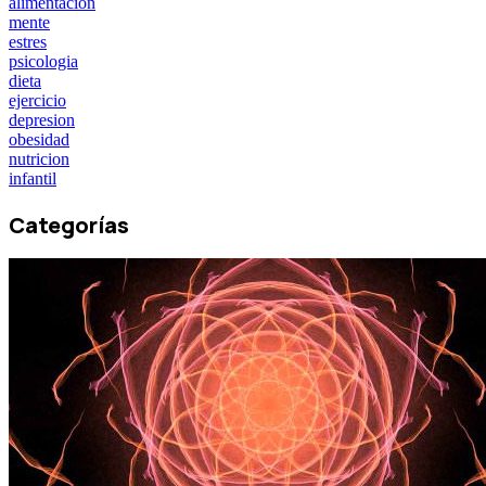
alimentacion
mente
estres
psicologia
dieta
ejercicio
depresion
obesidad
nutricion
infantil
Categorías