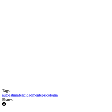
Tags:
autoestima
felicidad
mente
psicologia
Shares: