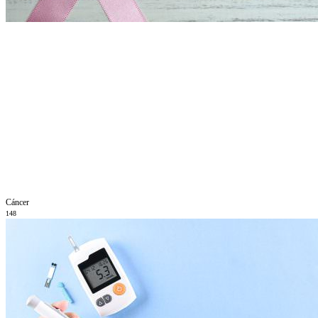
Cáncer
148