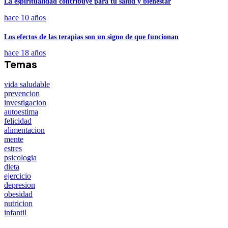
La espiritualidad contribuye para tu salud y bienestar
hace 10 años
Los efectos de las terapias son un signo de que funcionan
hace 18 años
Temas
vida saludable
prevencion
investigacion
autoestima
felicidad
alimentacion
mente
estres
psicologia
dieta
ejercicio
depresion
obesidad
nutricion
infantil