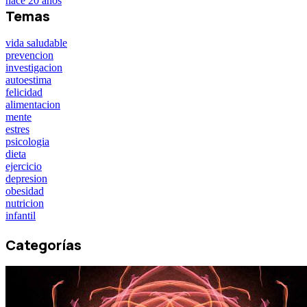
hace 20 años
Temas
vida saludable
prevencion
investigacion
autoestima
felicidad
alimentacion
mente
estres
psicologia
dieta
ejercicio
depresion
obesidad
nutricion
infantil
Categorías