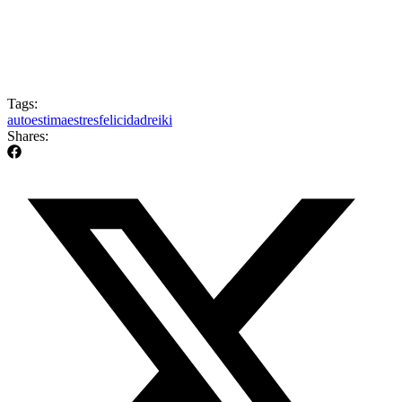
Tags:
autoestima
estres
felicidad
reiki
Shares: