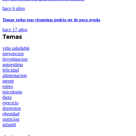
hace 6 años
Tomar todas esas vitaminas podría ser de poca ayuda
hace 17 años
Temas
vida saludable
prevencion
investigacion
autoestima
felicidad
alimentacion
mente
estres
psicologia
dieta
ejercicio
depresion
obesidad
nutricion
infantil