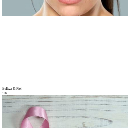
Belleza & Piel
106