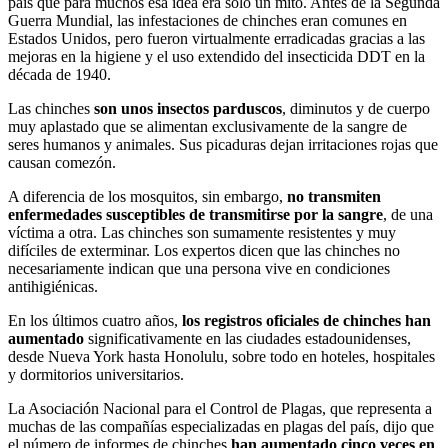
país que para muchos esa idea era sólo un mito. Antes de la Segunda
Guerra Mundial, las infestaciones de chinches eran comunes en
Estados Unidos, pero fueron virtualmente erradicadas gracias a las
mejoras en la higiene y el uso extendido del insecticida DDT en la
década de 1940.
Las chinches
son unos insectos parduscos
, diminutos y de cuerpo
muy aplastado que se alimentan exclusivamente de la sangre de
seres humanos y animales. Sus picaduras dejan irritaciones rojas que
causan comezón.
A diferencia de los mosquitos, sin embargo,
no transmiten
enfermedades susceptibles de transmitirse por la sangre
, de una
víctima a otra. Las chinches son sumamente resistentes y muy
difíciles de exterminar. Los expertos dicen que las chinches no
necesariamente indican que una persona vive en condiciones
antihigiénicas.
En los últimos cuatro años,
los registros oficiales de chinches han
aumentado
significativamente en las ciudades estadounidenses,
desde Nueva York hasta Honolulu, sobre todo en hoteles, hospitales
y dormitorios universitarios.
La Asociación Nacional para el Control de Plagas, que representa a
muchas de las compañías especializadas en plagas del país, dijo que
el número de informes de chinches
han aumentado cinco veces en