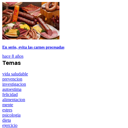
En serio, evita las carnes procesadas
hace 8 años
Temas
vida saludable
prevencion
investigacion
autoestima
felicidad
alimentacion
mente
estres
psicologia
dieta
ejercicio