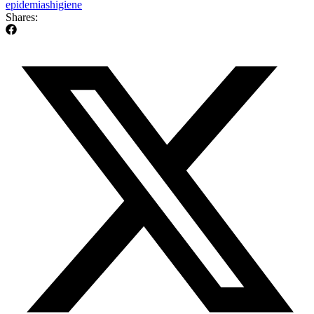
epidemias
higiene
Shares: