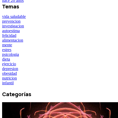
hace 20 años
Temas
vida saludable
prevencion
investigacion
autoestima
felicidad
alimentacion
mente
estres
psicologia
dieta
ejercicio
depresion
obesidad
nutricion
infantil
Categorías