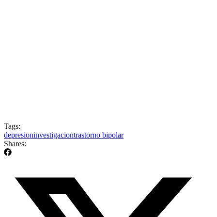
Tags:
depresion
investigacion
trastorno bipolar
Shares: