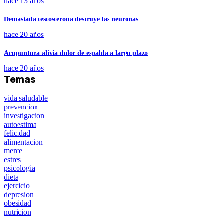
hace 13 años
Demasiada testosterona destruye las neuronas
hace 20 años
Acupuntura alivia dolor de espalda a largo plazo
hace 20 años
Temas
vida saludable
prevencion
investigacion
autoestima
felicidad
alimentacion
mente
estres
psicologia
dieta
ejercicio
depresion
obesidad
nutricion