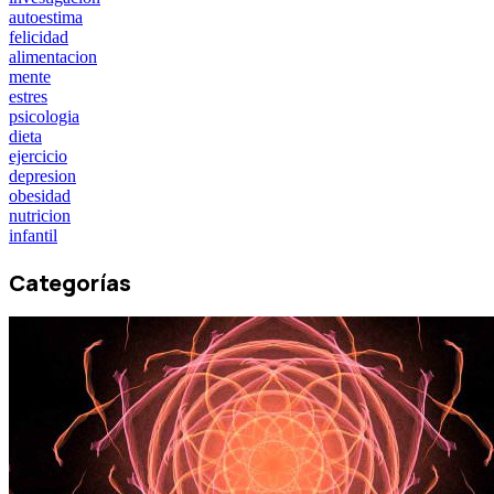
autoestima
felicidad
alimentacion
mente
estres
psicologia
dieta
ejercicio
depresion
obesidad
nutricion
infantil
Categorías