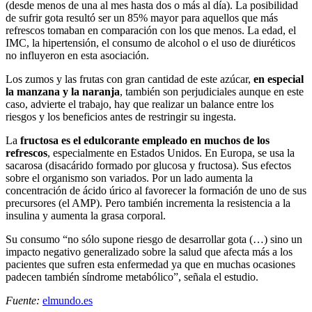
(desde menos de una al mes hasta dos o más al día). La posibilidad
de sufrir gota resultó ser un 85% mayor para aquellos que más
refrescos tomaban en comparación con los que menos. La edad, el
IMC, la hipertensión, el consumo de alcohol o el uso de diuréticos
no influyeron en esta asociación.
Los zumos y las frutas con gran cantidad de este azúcar,
en especial
la manzana y la naranja
, también son perjudiciales aunque en este
caso, advierte el trabajo, hay que realizar un balance entre los
riesgos y los beneficios antes de restringir su ingesta.
La
fructosa es el edulcorante empleado en muchos de los
refrescos
, especialmente en Estados Unidos. En Europa, se usa la
sacarosa (disacárido formado por glucosa y fructosa). Sus efectos
sobre el organismo son variados. Por un lado aumenta la
concentración de ácido úrico al favorecer la formación de uno de sus
precursores (el AMP). Pero también incrementa la resistencia a la
insulina y aumenta la grasa corporal.
Su consumo “no sólo supone riesgo de desarrollar gota (…) sino un
impacto negativo generalizado sobre la salud que afecta más a los
pacientes que sufren esta enfermedad ya que en muchas ocasiones
padecen también síndrome metabólico”, señala el estudio.
Fuente:
elmundo.es