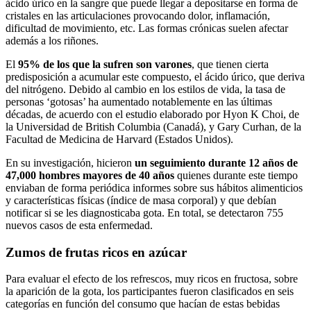
ácido úrico en la sangre que puede llegar a depositarse en forma de
cristales en las articulaciones provocando dolor, inflamación,
dificultad de movimiento, etc. Las formas crónicas suelen afectar
además a los riñones.
El
95% de los que la sufren son varones
, que tienen cierta
predisposición a acumular este compuesto, el ácido úrico, que deriva
del nitrógeno. Debido al cambio en los estilos de vida, la tasa de
personas ‘gotosas’ ha aumentado notablemente en las últimas
décadas, de acuerdo con el estudio elaborado por Hyon K Choi, de
la Universidad de British Columbia (Canadá), y Gary Curhan, de la
Facultad de Medicina de Harvard (Estados Unidos).
En su investigación, hicieron
un seguimiento durante 12 años de
47,000 hombres mayores de 40 años
quienes durante este tiempo
enviaban de forma periódica informes sobre sus hábitos alimenticios
y características físicas (índice de masa corporal) y que debían
notificar si se les diagnosticaba gota. En total, se detectaron 755
nuevos casos de esta enfermedad.
Zumos de frutas ricos en azúcar
Para evaluar el efecto de los refrescos, muy ricos en fructosa, sobre
la aparición de la gota, los participantes fueron clasificados en seis
categorías en función del consumo que hacían de estas bebidas