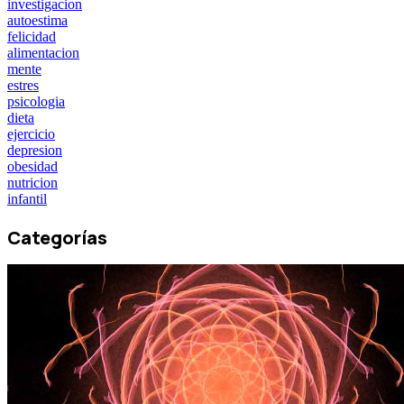
investigacion
autoestima
felicidad
alimentacion
mente
estres
psicologia
dieta
ejercicio
depresion
obesidad
nutricion
infantil
Categorías