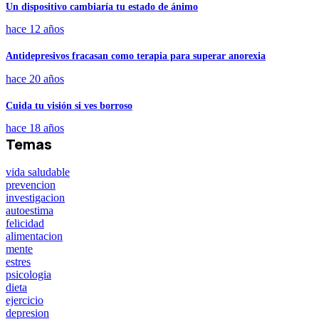
Un dispositivo cambiaría tu estado de ánimo
hace 12 años
Antidepresivos fracasan como terapia para superar anorexia
hace 20 años
Cuida tu visión si ves borroso
hace 18 años
Temas
vida saludable
prevencion
investigacion
autoestima
felicidad
alimentacion
mente
estres
psicologia
dieta
ejercicio
depresion