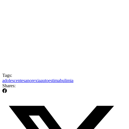
Tags:
adolescentes
anorexia
autoestima
bulimia
Shares: