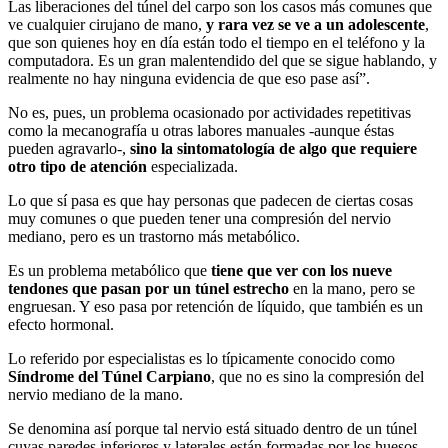
Las liberaciones del túnel del carpo son los casos más comunes que
ve cualquier cirujano de mano,
y rara vez se ve a un adolescente
,
que son quienes hoy en día están todo el tiempo en el teléfono y la
computadora. Es un gran malentendido del que se sigue hablando, y
realmente no hay ninguna evidencia de que eso pase así”.
No es, pues, un problema ocasionado por actividades repetitivas
como la mecanografía u otras labores manuales -aunque éstas
pueden agravarlo-,
sino la sintomatología de algo que requiere
otro tipo de atención
especializada.
Lo que sí pasa es que hay personas que padecen de ciertas cosas
muy comunes o que pueden tener una compresión del nervio
mediano, pero es un trastorno más metabólico.
Es un problema metabólico que
tiene que ver con los nueve
tendones que pasan por un túnel estrecho
en la mano, pero se
engruesan. Y eso pasa por retención de líquido, que también es un
efecto hormonal.
Lo referido por especialistas es lo típicamente conocido como
Síndrome del Túnel Carpiano
, que no es sino la compresión del
nervio mediano de la mano.
Se denomina así porque tal nervio está situado dentro de un túnel
cuyas paredes inferiores y laterales están formadas por los huesos