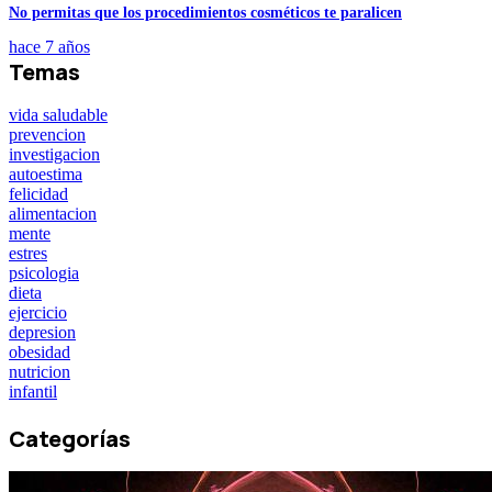
No permitas que los procedimientos cosméticos te paralicen
hace 7 años
Temas
vida saludable
prevencion
investigacion
autoestima
felicidad
alimentacion
mente
estres
psicologia
dieta
ejercicio
depresion
obesidad
nutricion
infantil
Categorías