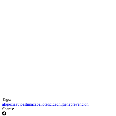
Tags:
alopecia
autoestima
cabello
felicidad
higiene
prevencion
Shares: