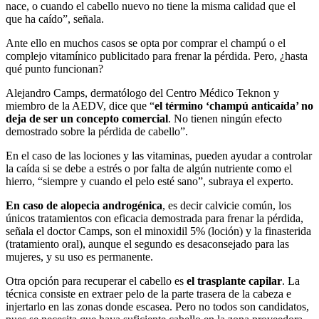
nace, o cuando el cabello nuevo no tiene la misma calidad que el
que ha caído”, señala.
Ante ello en muchos casos se opta por comprar el champú o el
complejo vitamínico publicitado para frenar la pérdida. Pero, ¿hasta
qué punto funcionan?
Alejandro Camps, dermatólogo del Centro Médico Teknon y
miembro de la AEDV, dice que “
el término ‘champú anticaída’ no
deja de ser un concepto comercial
. No tienen ningún efecto
demostrado sobre la pérdida de cabello”.
En el caso de las lociones y las vitaminas, pueden ayudar a controlar
la caída si se debe a estrés o por falta de algún nutriente como el
hierro, “siempre y cuando el pelo esté sano”, subraya el experto.
En caso de alopecia androgénica
, es decir calvicie común, los
únicos tratamientos con eficacia demostrada para frenar la pérdida,
señala el doctor Camps, son el minoxidil 5% (loción) y la finasterida
(tratamiento oral), aunque el segundo es desaconsejado para las
mujeres, y su uso es permanente.
Otra opción para recuperar el cabello es
el trasplante capilar
. La
técnica consiste en extraer pelo de la parte trasera de la cabeza e
injertarlo en las zonas donde escasea. Pero no todos son candidatos,