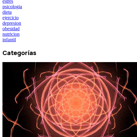
estres
psicologia
dieta
ejercicio
depresion
obesidad
nutricion
infantil
Categorías