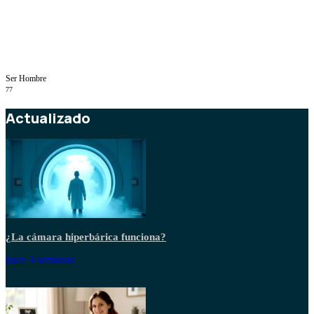
Ser Hombre
77
Actualizado
¿La cámara hiperbárica funciona?
hace 4 semanas