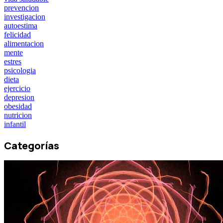
prevencion
investigacion
autoestima
felicidad
alimentacion
mente
estres
psicologia
dieta
ejercicio
depresion
obesidad
nutricion
infantil
Categorías