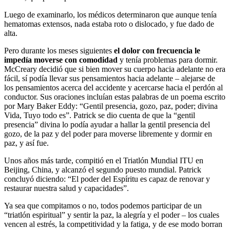
Luego de examinarlo, los médicos determinaron que aunque tenía
hematomas extensos, nada estaba roto o dislocado, y fue dado de
alta.
Pero durante los meses siguientes
el dolor con frecuencia le
impedía moverse con comodidad
y tenía problemas para dormir.
McCreary decidió que si bien mover su cuerpo hacia adelante no era
fácil, sí podía llevar sus pensamientos hacia adelante – alejarse de
los pensamientos acerca del accidente y acercarse hacia el perdón al
conductor. Sus oraciones incluían estas palabras de un poema escrito
por Mary Baker Eddy: “Gentil presencia, gozo, paz, poder; divina
Vida, Tuyo todo es”. Patrick se dio cuenta de que la “gentil
presencia” divina lo podía ayudar a hallar la gentil presencia del
gozo, de la paz y del poder para moverse libremente y dormir en
paz, y así fue.
Unos años más tarde, compitió en el Triatlón Mundial ITU en
Beijing, China, y alcanzó el segundo puesto mundial. Patrick
concluyó diciendo: “El poder del Espíritu es capaz de renovar y
restaurar nuestra salud y capacidades”.
Ya sea que compitamos o no, todos podemos participar de un
“triatlón espiritual” y sentir la paz, la alegría y el poder – los cuales
vencen al estrés, la competitividad y la fatiga, y de ese modo borran