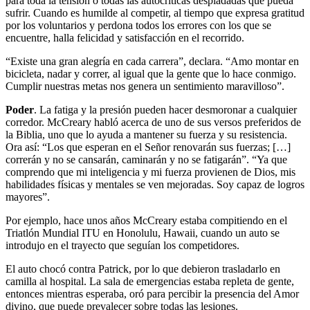
para toda la tensión o todas las autocríticas despiadadas que pueda
sufrir. Cuando es humilde al competir, al tiempo que expresa gratitud
por los voluntarios y perdona todos los errores con los que se
encuentre, halla felicidad y satisfacción en el recorrido.
“Existe una gran alegría en cada carrera”, declara. “Amo montar en
bicicleta, nadar y correr, al igual que la gente que lo hace conmigo.
Cumplir nuestras metas nos genera un sentimiento maravilloso”.
Poder
. La fatiga y la presión pueden hacer desmoronar a cualquier
corredor. McCreary habló acerca de uno de sus versos preferidos de
la Biblia, uno que lo ayuda a mantener su fuerza y su resistencia.
Ora así: “Los que esperan en el Señor renovarán sus fuerzas; […]
correrán y no se cansarán, caminarán y no se fatigarán”. “Ya que
comprendo que mi inteligencia y mi fuerza provienen de Dios, mis
habilidades físicas y mentales se ven mejoradas. Soy capaz de logros
mayores”.
Por ejemplo, hace unos años McCreary estaba compitiendo en el
Triatlón Mundial ITU en Honolulu, Hawaii, cuando un auto se
introdujo en el trayecto que seguían los competidores.
El auto chocó contra Patrick, por lo que debieron trasladarlo en
camilla al hospital. La sala de emergencias estaba repleta de gente,
entonces mientras esperaba, oró para percibir la presencia del Amor
divino, que puede prevalecer sobre todas las lesiones.