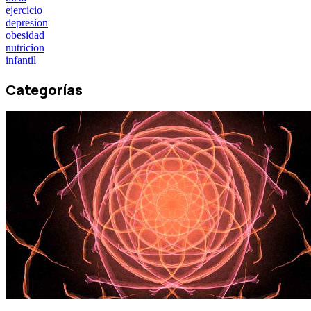
ejercicio
depresion
obesidad
nutricion
infantil
Categorías