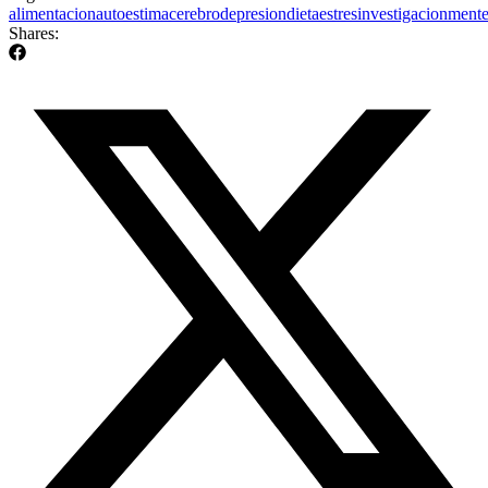
alimentacion
autoestima
cerebro
depresion
dieta
estres
investigacion
ment
Shares: