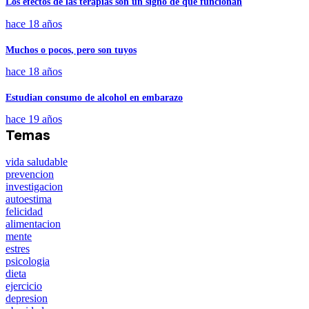
Los efectos de las terapias son un signo de que funcionan
hace 18 años
Muchos o pocos, pero son tuyos
hace 18 años
Estudian consumo de alcohol en embarazo
hace 19 años
Temas
vida saludable
prevencion
investigacion
autoestima
felicidad
alimentacion
mente
estres
psicologia
dieta
ejercicio
depresion