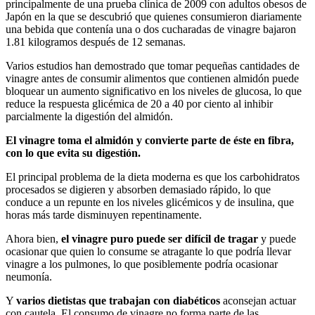
principalmente de una prueba clínica de 2009 con adultos obesos de
Japón en la que se descubrió que quienes consumieron diariamente
una bebida que contenía una o dos cucharadas de vinagre bajaron
1.81 kilogramos después de 12 semanas.
Varios estudios han demostrado que tomar pequeñas cantidades de
vinagre antes de consumir alimentos que contienen almidón puede
bloquear un aumento significativo en los niveles de glucosa, lo que
reduce la respuesta glicémica de 20 a 40 por ciento al inhibir
parcialmente la digestión del almidón.
El vinagre toma el almidón y convierte parte de éste en fibra,
con lo que evita su digestión.
El principal problema de la dieta moderna es que los carbohidratos
procesados se digieren y absorben demasiado rápido, lo que
conduce a un repunte en los niveles glicémicos y de insulina, que
horas más tarde disminuyen repentinamente.
Ahora bien,
el vinagre puro puede ser difícil de tragar
y puede
ocasionar que quien lo consume se atragante lo que podría llevar
vinagre a los pulmones, lo que posiblemente podría ocasionar
neumonía.
Y
varios dietistas que trabajan con diabéticos
aconsejan actuar
con cautela. El consumo de vinagre no forma parte de las