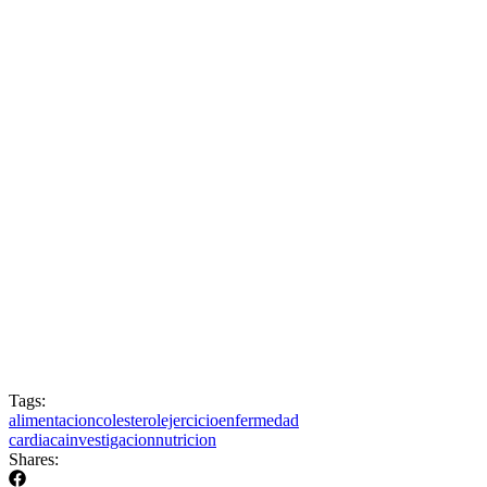
Tags:
alimentacion
colesterol
ejercicio
enfermedad
cardiaca
investigacion
nutricion
Shares: