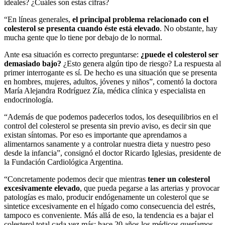
ideales? ¿Cuáles son estas cifras?
“En líneas generales,
el principal problema relacionado con el
colesterol se presenta cuando éste está elevado
. No obstante, hay
mucha gente que lo tiene por debajo de lo normal.
Ante esa situación es correcto preguntarse:
¿puede el colesterol ser
demasiado bajo?
¿Esto genera algún tipo de riesgo? La respuesta al
primer interrogante es sí. De hecho es una situación que se presenta
en hombres, mujeres, adultos, jóvenes y niños”, comentó la doctora
María Alejandra Rodríguez Zía, médica clínica y especialista en
endocrinología.
“Además de que podemos padecerlos todos, los desequilibrios en el
control del colesterol se presenta sin previo aviso, es decir sin que
existan síntomas. Por eso es importante que aprendamos a
alimentarnos sanamente y a controlar nuestra dieta y nuestro peso
desde la infancia”, consignó el doctor Ricardo Iglesias, presidente de
la Fundación Cardiológica Argentina.
“Concretamente podemos decir que mientras
tener un colesterol
excesivamente elevado
, que pueda pegarse a las arterias y provocar
patologías es malo, producir endógenamente un colesterol que se
sintetice excesivamente en el hígado como consecuencia del estrés,
tampoco es conveniente. Más allá de eso, la tendencia es a bajar el
colesterol total cada vez más: hace 20 años los médicos queríamos