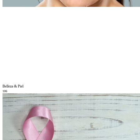
Belleza & Piel
106