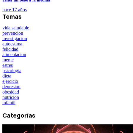
Tener un bebé a la medida
hace 17 años
Temas
vida saludable
prevencion
investigacion
autoestima
felicidad
alimentacion
mente
estres
psicologia
dieta
ejercicio
depresion
obesidad
nutricion
infantil
Categorías