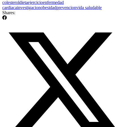
colesterol
dieta
ejercicio
enfermedad
cardiaca
investigacion
obesidad
prevencion
vida saludable
Shares: