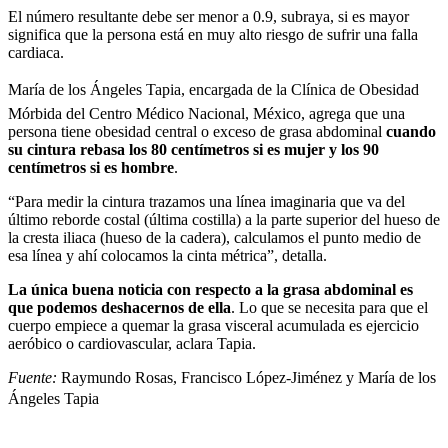
El número resultante debe ser menor a 0.9, subraya, si es mayor
significa que la persona está en muy alto riesgo de sufrir una falla
cardiaca.
María de los Ángeles Tapia, encargada de la Clínica de Obesidad
Mórbida del Centro Médico Nacional, México, agrega que una
persona tiene obesidad central o exceso de grasa abdominal
cuando
su cintura rebasa los 80 centímetros si es mujer y los 90
centímetros si es hombre
.
“Para medir la cintura trazamos una línea imaginaria que va del
último reborde costal (última costilla) a la parte superior del hueso de
la cresta iliaca (hueso de la cadera), calculamos el punto medio de
esa línea y ahí colocamos la cinta métrica”, detalla.
La única buena noticia con respecto a la grasa abdominal es
que podemos deshacernos de ella
. Lo que se necesita para que el
cuerpo empiece a quemar la grasa visceral acumulada es ejercicio
aeróbico o cardiovascular, aclara Tapia.
Fuente:
Raymundo Rosas, Francisco López-Jiménez y María de los
Ángeles Tapia