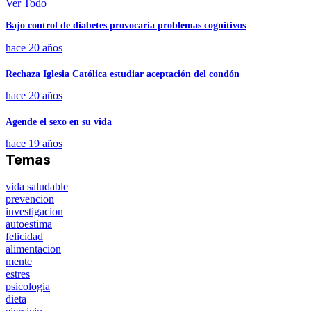
Ver Todo
Bajo control de diabetes provocaría problemas cognitivos
hace 20 años
Rechaza Iglesia Católica estudiar aceptación del condón
hace 20 años
Agende el sexo en su vida
hace 19 años
Temas
vida saludable
prevencion
investigacion
autoestima
felicidad
alimentacion
mente
estres
psicologia
dieta