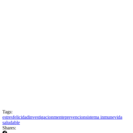
Tags:
estres
felicidad
investigacion
mente
prevencion
sistema inmune
vida
saludable
Shares: