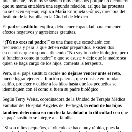
Inicialmente, los hijos se sienten muy enojados porque no decidieron
que su mamá entablará una segunda relación, así que las protestas
no se hacen esperar, explica María Enriqueta Gómez, directora del
Instituto de la Familia en la Ciudad de México.
El
padre sustituto
, explica, debe tener capacidad para contener
afectos negativos y agresiones gratuitas.
“
¡Tú no eres mi padre!
” es una frase que escucharán con
frecuencia y para la que deben estar preparados. Existen dos
escenarios: que responda diciendo “No soy tu padre biológico, pero
sí funciono como tu padre” o que se asuste y deje que la madre sea
quien se haga cargo de los hijos, comenta la terapeuta.
Pero, si el papá sustituto decide
no dejarse vencer ante el reto
,
puede lograr ejercer la función paterna, que consiste en brindar
cariño, proteger y cuidar a los hijos hasta que los pequeños se
identifiquen con él como si fuera su padre biológico.
Según Terry Weisz, coordinadora de la Unidad de Terapia Médica
Familiar del Hospital Ángeles del Pedregal,
la edad de los hijos
también determina en mucho la facilidad o la dificultad
con que
el papá sustituto se integre a la familia.
“Si son niños pequeños, el vínculo se hace muy rápido, pues la