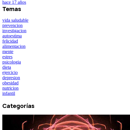
hace 17 años
Temas
vida saludable
prevencion
investigacion
autoestima
felicidad
alimentacion
mente
estres
psicologia
dieta
ejercicio
depresion
obesidad
nutricion
infantil
Categorías