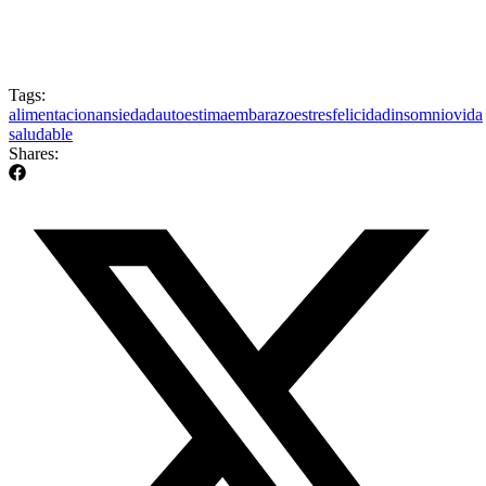
Tags:
alimentacion
ansiedad
autoestima
embarazo
estres
felicidad
insomnio
vida
saludable
Shares: