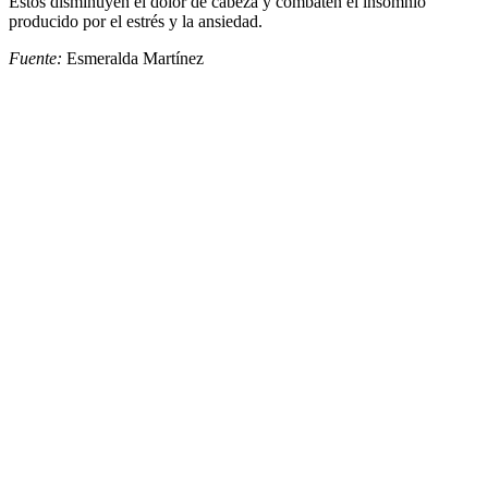
Éstos disminuyen el dolor de cabeza y combaten el insomnio
producido por el estrés y la ansiedad.
Fuente:
Esmeralda Martínez