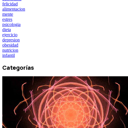
felicidad
alimentacion
mente
estres
psicologia
dieta
ejercicio
depresion
obesidad
nutricion
infantil
Categorías