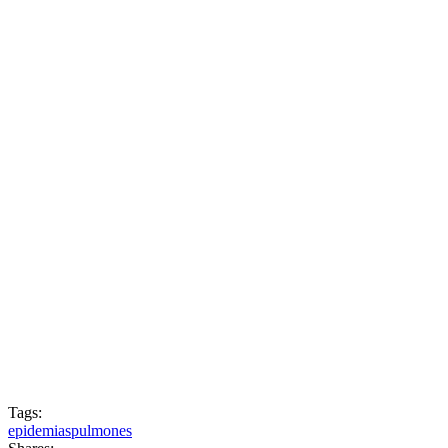
Tags:
epidemias
pulmones