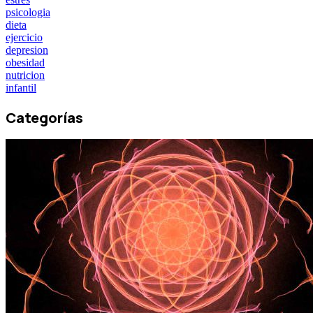
psicologia
dieta
ejercicio
depresion
obesidad
nutricion
infantil
Categorías