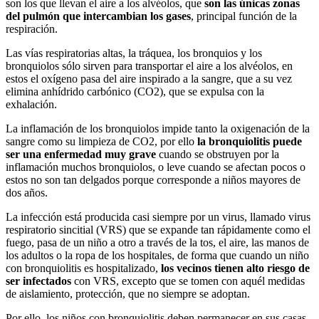
son los que llevan el aire a los alvéolos, que
son las únicas zonas
del pulmón que intercambian los gases
, principal función de la
respiración.
Las vías respiratorias altas, la tráquea, los bronquios y los
bronquiolos sólo sirven para transportar el aire a los alvéolos, en
estos el oxígeno pasa del aire inspirado a la sangre, que a su vez
elimina anhídrido carbónico (CO2), que se expulsa con la
exhalación.
La inflamación de los bronquiolos impide tanto la oxigenación de la
sangre como su limpieza de CO2, por ello
la bronquiolitis puede
ser una enfermedad muy grave
cuando se obstruyen por la
inflamación muchos bronquiolos, o leve cuando se afectan pocos o
estos no son tan delgados porque corresponde a niños mayores de
dos años.
La infección está producida casi siempre por un virus, llamado virus
respiratorio sincitial (VRS) que se expande tan rápidamente como el
fuego, pasa de un niño a otro a través de la tos, el aire, las manos de
los adultos o la ropa de los hospitales, de forma que cuando un niño
con bronquiolitis es hospitalizado,
los vecinos tienen alto riesgo de
ser infectados
con VRS, excepto que se tomen con aquél medidas
de aislamiento, protección, que no siempre se adoptan.
Por ello, los niños con bronquiolitis deben permanecer en sus casas,