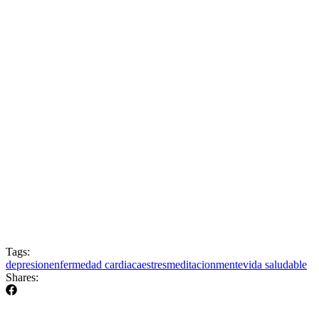
Tags:
depresion
enfermedad cardiaca
estres
meditacion
mente
vida saludable
Shares: