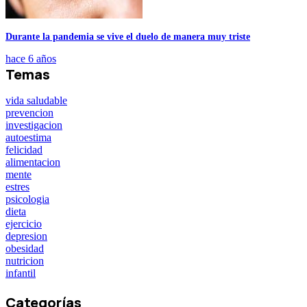
Durante la pandemia se vive el duelo de manera muy triste
hace 6 años
Temas
vida saludable
prevencion
investigacion
autoestima
felicidad
alimentacion
mente
estres
psicologia
dieta
ejercicio
depresion
obesidad
nutricion
infantil
Categorías