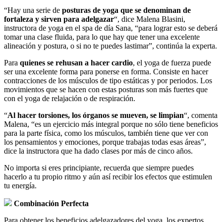
“Hay una serie de
posturas de yoga que se denominan de
fortaleza y sirven para adelgazar
“, dice Malena Blasini,
instructora de yoga en el spa de día Sana, “para lograr esto se deberá
tomar una clase fluida, para lo que hay que tener una excelente
alineación y postura, o si no te puedes lastimar”, continúa la experta.
Para
quienes se rehusan a hacer cardio
, el yoga de fuerza puede
ser una excelente forma para ponerse en forma. Consiste en hacer
contracciones de los músculos de tipo estáticas y por periodos. Los
movimientos que se hacen con estas posturas son más fuertes que
con el yoga de relajación o de respiración.
“
Al hacer torsiones, los órganos se mueven, se limpian
“, comenta
Malena, “es un ejercicio más integral porque no sólo tiene beneficios
para la parte física, como los músculos, también tiene que ver con
los pensamientos y emociones, porque trabajas todas esas áreas”,
dice la instructora que ha dado clases por más de cinco años.
No importa si eres principiante, recuerda que siempre puedes
hacerlo a tu propio ritmo y aún así recibir los efectos que estimulen
tu energía.
Combinación Perfecta
Para obtener los beneficios adelgazadores del yoga, los expertos