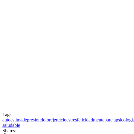
Tags:
autoestima
depresion
dolor
ejercicio
estres
felicidad
mente
pareja
psicologi
saludable
Shares: