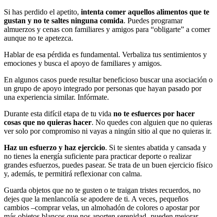
Si has perdido el apetito,
intenta comer aquellos alimentos que te
gustan y no te saltes ninguna comida
. Puedes programar
almuerzos y cenas con familiares y amigos para “obligarte” a comer
aunque no te apetezca.
Hablar de esa pérdida es fundamental. Verbaliza tus sentimientos y
emociones y busca el apoyo de familiares y amigos.
En algunos casos puede resultar beneficioso buscar una asociación o
un grupo de apoyo integrado por personas que hayan pasado por
una experiencia similar. Infórmate.
Durante esta difícil etapa de tu vida
no te esfuerces por hacer
cosas que no quieras hacer
. No quedes con alguien que no quieras
ver solo por compromiso ni vayas a ningún sitio al que no quieras ir.
Haz un esfuerzo y haz ejercicio
. Si te sientes abatida y cansada y
no tienes la energía suficiente para practicar deporte o realizar
grandes esfuerzos, puedes pasear. Se trata de un buen ejercicio físico
y, además, te permitirá reflexionar con calma.
Guarda objetos que no te gusten o te traigan tristes recuerdos, no
dejes que la menlancolía se apodere de ti. A veces, pequeños
cambios –comprar velas, un almohadón de colores o apostar por
más objetos blancos que nos aporten serenidad- pueden mejorar