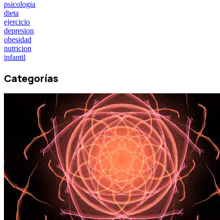
psicologia
dieta
ejercicio
depresion
obesidad
nutricion
infantil
Categorías