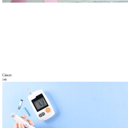
Cáncer
148