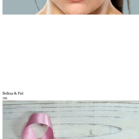
Belleza & Piel
106