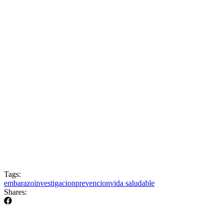
Tags:
embarazo
investigacion
prevencion
vida saludable
Shares: