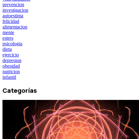
prevencion
investigacion
autoestima
felicidad
alimentacion
mente
estres
psicologia
dieta
ejercicio
depresion
obesidad
nutricion
infantil
Categorías