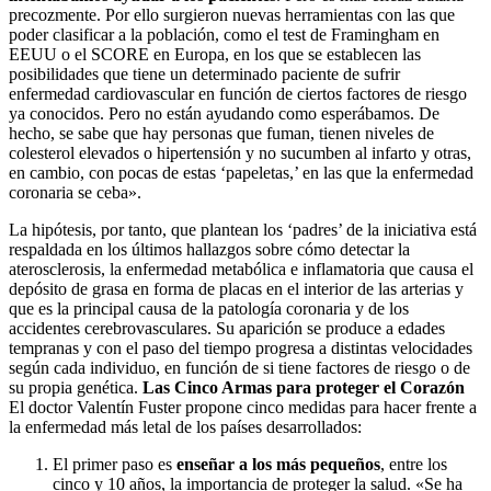
precozmente. Por ello surgieron nuevas herramientas con las que
poder clasificar a la población, como el test de Framingham en
EEUU o el SCORE en Europa, en los que se establecen las
posibilidades que tiene un determinado paciente de sufrir
enfermedad cardiovascular en función de ciertos factores de riesgo
ya conocidos. Pero no están ayudando como esperábamos. De
hecho, se sabe que hay personas que fuman, tienen niveles de
colesterol elevados o hipertensión y no sucumben al infarto y otras,
en cambio, con pocas de estas ‘papeletas,’ en las que la enfermedad
coronaria se ceba».
La hipótesis, por tanto, que plantean los ‘padres’ de la iniciativa está
respaldada en los últimos hallazgos sobre cómo detectar la
aterosclerosis, la enfermedad metabólica e inflamatoria que causa el
depósito de grasa en forma de placas en el interior de las arterias y
que es la principal causa de la patología coronaria y de los
accidentes cerebrovasculares. Su aparición se produce a edades
tempranas y con el paso del tiempo progresa a distintas velocidades
según cada individuo, en función de si tiene factores de riesgo o de
su propia genética.
Las Cinco Armas para proteger el Corazón
El doctor Valentín Fuster propone cinco medidas para hacer frente a
la enfermedad más letal de los países desarrollados:
El primer paso es
enseñar a los más pequeños
, entre los
cinco y 10 años, la importancia de proteger la salud. «Se ha