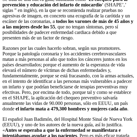
prevención y educación del infarto de miocardio
‘ (SHAPE’,’
siglas ” en inglés), en la que se recomienda realizar pruebas no
agresivas de imagen, en concreto una ecografía de la carótida y un
escáner de las coronarias, a
todos los varones de más de 45 años y
a las mujeres desde los 55
, que no tengan síntomas, pero sí
posibilidades de padecer enfermedad cardiaca debido a que
presenten más de un factor de riesgo.
Razones por las cuales hacerlo sobran, según sus promotores.
Porque la patología coronaria y los accidentes cerebrovasculares
matan a más personas al año que todos los cánceres juntos en los
países desarrollados; porque el aumento de la esperanza de vida
elevará el número de víctimas de dichas enfermedades y,
fundamentalmente, porque se está fracasando, con la armas actuales,
en el intento de identificar a las personas más vulnerables a padecer
un infarto y que podrían beneficiarse de terapias preventivas muy
efectivas. Pero, por encima de todo, porque tal y como se establece
en el SHAPE, la aplicación del chequeo preventivo salvaría
anualmente las vidas de 90.000 personas, sólo en EEUU, un país
donde
el infarto mata a 479,300 hombres y mujeres cada año
.
El español Juan Badimón, del Hospital Monte Sinaí de Nueva York
(EEUU), y uno de los autores de la nueva guía, así lo justifica.
«
Antes se esperaba a que la enfermedad se manifiestara e
intentábamos ayudar a los pacientes
. Pero es más eficaz tratarla