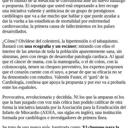
que el mundo de la Medicina se convulsiona ante un nuevo hallazgo
o propuesta. El reportaje que usted está empezando a leer recoge
una iniciativa valiente y ambiciosa de un grupo de prestigiosos
cardiólogos que va a dar mucho que hablar y que puede ayudar a
dar la vuelta a las estadísticas de mortalidad por enfermedad
cardiovascular, la primera causa de fallecimientos en los países
desarrollados.
¿Cómo? Olvídese del colesterol, la hipertensión o el tabaquismo.
Bastará con
una ecografía y un escáner
; mirando con ellas el
interior de las arterias de toda la población aparentemente sana, sin
síntomas, pero con riesgo de desarrollar patología cardiaca. Al igual
que el cáncer de mama, con la mamografía, o el de colon, con la
colonoscopia, tienen su chequeo preventivo, los expertos proponen
que el corazón cuente con el suyo, a pesar de que su eficacia no se
ha demostrado con estudios. Valentín Fuster, el ‘gurú’ de la
Cardiología, confiesa que apoya la propuesta y por eso va a probarla
entre los españoles.
Provocativa, revolucionaria y decidida. Ni los que la amparan ni los
que la han juzgado con voz más crítica han podido calificar de otra
forma la iniciativa lanzada por la Asociación para la Erradicación del
Infarto de Miocardio (AEHA, sus siglas en inglés), una institución
formada por cardiólogos e investigadores de primera línea.
Se trata de una nueva guía, bautizada como ‘
El chequeo para la