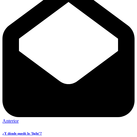
Anterior
¿Y dónde quedó lo ‘light’?