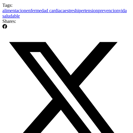
Tags:
alimentacion
enfermedad cardiaca
estres
hipertension
prevencion
vida
saludable
Shares: