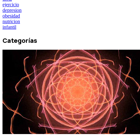
ejercicio
depresion
obesidad
nutricion
infantil
Categorías