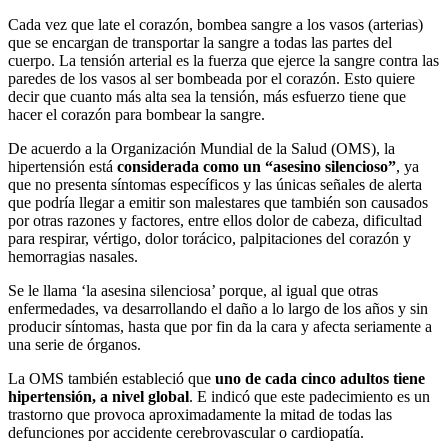
Cada vez que late el corazón, bombea sangre a los vasos (arterias)
que se encargan de transportar la sangre a todas las partes del
cuerpo. La tensión arterial es la fuerza que ejerce la sangre contra las
paredes de los vasos al ser bombeada por el corazón. Esto quiere
decir que cuanto más alta sea la tensión, más esfuerzo tiene que
hacer el corazón para bombear la sangre.
De acuerdo a la Organización Mundial de la Salud (OMS), la
hipertensión está
considerada como un “asesino silencioso”
, ya
que no presenta síntomas específicos y las únicas señales de alerta
que podría llegar a emitir son malestares que también son causados
por otras razones y factores, entre ellos dolor de cabeza, dificultad
para respirar, vértigo, dolor torácico, palpitaciones del corazón y
hemorragias nasales.
Se le llama ‘la asesina silenciosa’ porque, al igual que otras
enfermedades, va desarrollando el daño a lo largo de los años y sin
producir síntomas, hasta que por fin da la cara y afecta seriamente a
una serie de órganos.
La OMS también estableció que
uno de cada cinco adultos tiene
hipertensión, a nivel global
. E indicó que este padecimiento es un
trastorno que provoca aproximadamente la mitad de todas las
defunciones por accidente cerebrovascular o cardiopatía.