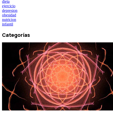
dieta
ejercicio
depresion
obesidad
nutricion
infantil
Categorías