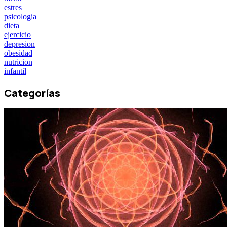
estres
psicologia
dieta
ejercicio
depresion
obesidad
nutricion
infantil
Categorías