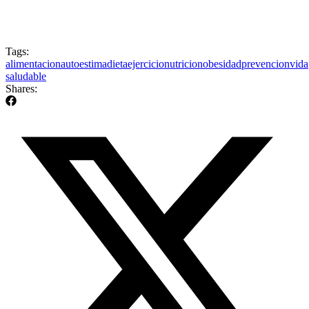
Tags:
alimentacion
autoestima
dieta
ejercicio
nutricion
obesidad
prevencion
vida
saludable
Shares: