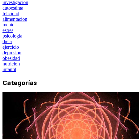
investigacion
autoestima
felicidad
alimentacion
mente
estres
psicologia
dieta
ejercicio
depresion
obesidad
nutricion
infantil
Categorías