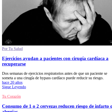
Por Tu Salud
Ejercicios ayudan a pacientes con cirugía cardíaca a
recuperarse
Dos semanas de ejercicios respiratorios antes de que un paciente se
someta a una cirugía de bypass cardíaco puede reducir su riesgo.
hace 20 años
Sigue Leyendo
Tu Corazón
Consumo de 1 o 2 cervezas reducen riesgo de infarto 
alergias