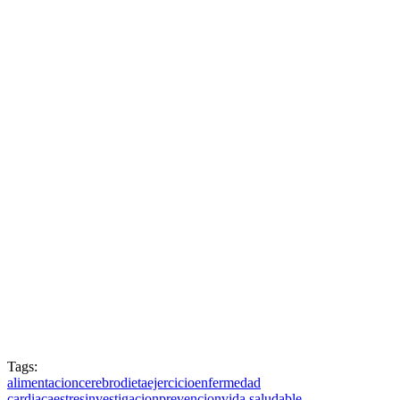
Tags:
alimentacion
cerebro
dieta
ejercicio
enfermedad
cardiaca
estres
investigacion
prevencion
vida saludable