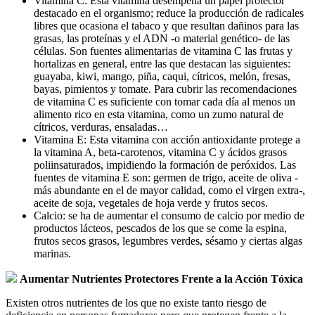
Vitamina C: Esta vitamina desempeña un papel protector
destacado en el organismo; reduce la producción de radicales
libres que ocasiona el tabaco y que resultan dañinos para las
grasas, las proteínas y el ADN -o material genético- de las
células. Son fuentes alimentarias de vitamina C las frutas y
hortalizas en general, entre las que destacan las siguientes:
guayaba, kiwi, mango, piña, caqui, cítricos, melón, fresas,
bayas, pimientos y tomate. Para cubrir las recomendaciones
de vitamina C es suficiente con tomar cada día al menos un
alimento rico en esta vitamina, como un zumo natural de
cítricos, verduras, ensaladas…
Vitamina E: Esta vitamina con acción antioxidante protege a
la vitamina A, beta-carotenos, vitamina C y ácidos grasos
poliinsaturados, impidiendo la formación de peróxidos. Las
fuentes de vitamina E son: germen de trigo, aceite de oliva -
más abundante en el de mayor calidad, como el virgen extra-,
aceite de soja, vegetales de hoja verde y frutos secos.
Calcio: se ha de aumentar el consumo de calcio por medio de
productos lácteos, pescados de los que se come la espina,
frutos secos grasos, legumbres verdes, sésamo y ciertas algas
marinas.
Aumentar Nutrientes Protectores Frente a la Acción Tóxica
Existen otros nutrientes de los que no existe tanto riesgo de