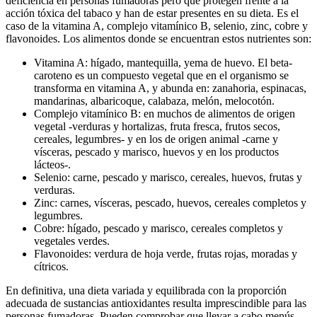
deficiencia en personas fumadoras pero que protegen frente a la
acción tóxica del tabaco y han de estar presentes en su dieta. Es el
caso de la vitamina A, complejo vitamínico B, selenio, zinc, cobre y
flavonoides. Los alimentos donde se encuentran estos nutrientes son:
Vitamina A: hígado, mantequilla, yema de huevo. El beta-
caroteno es un compuesto vegetal que en el organismo se
transforma en vitamina A, y abunda en: zanahoria, espinacas,
mandarinas, albaricoque, calabaza, melón, melocotón.
Complejo vitamínico B: en muchos de alimentos de origen
vegetal -verduras y hortalizas, fruta fresca, frutos secos,
cereales, legumbres- y en los de origen animal -carne y
vísceras, pescado y marisco, huevos y en los productos
lácteos-.
Selenio: carne, pescado y marisco, cereales, huevos, frutas y
verduras.
Zinc: carnes, vísceras, pescado, huevos, cereales completos y
legumbres.
Cobre: hígado, pescado y marisco, cereales completos y
vegetales verdes.
Flavonoides: verdura de hoja verde, frutas rojas, moradas y
cítricos.
En definitiva, una dieta variada y equilibrada con la proporción
adecuada de sustancias antioxidantes resulta imprescindible para las
personas fumadoras. Pueden comprobar que llevar a cabo menús