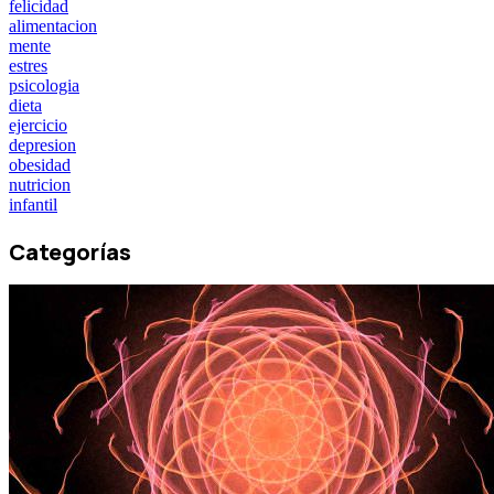
felicidad
alimentacion
mente
estres
psicologia
dieta
ejercicio
depresion
obesidad
nutricion
infantil
Categorías